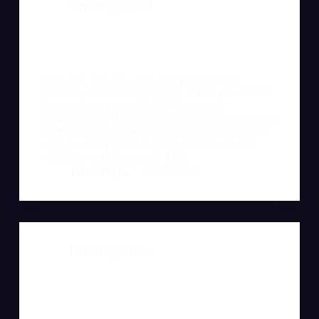
Uncategorized
TULEVIA TAPAHTUMIA! /
UPCOMING EVENTS!
17.9, 24.9. & 1.10. – Peli-illat, joissa tarjolla
aloittelijaystävällisiä roolipelejä! Näihin peli-iltoihin
kannattaa erityisesti tulla, sillä luvassa on
roolipelaamista! Haluamme näissä peli-illoissa tarjota
pelimahdollisuutta etenkin fukseille ja heille, jotka
eivät ole vielä kokeilleet roolipelaamista tai ovat
vielä aika roolipelinyyppiä. Toki…
Tiedottaja
2019-09-09
Uncategorized
TalviMaracon 2019 / Winter Maracon
2019