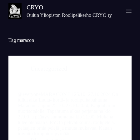
S
CRYO
k
Oulun Yliopiston Roolipelikerho CRYO ry
i
p
t
Tag
maracon
o
c
o
n
Uncategorized
t
e
MARACON LI
n
t
@everyoneMARACON LI 25.10.-27.10.2024 On
tullut aika!Lauta- kortti- ja roolipelitapahtuma
Maracon saapuu 25.10.-27.10.2024, Kaijonharjun
nuorisotalolle. Tapahtuma alkaa perjantaina klo
22.00 ja päättyy sunnuntaina klo 21.00. Mukana
tulee olemaan CRYOn pelivalikoima, roolipelejä,
pelaajien omia pelejä ja muuta mukavaa. Kauan
toivottu kirpputori pyritään…
PJ