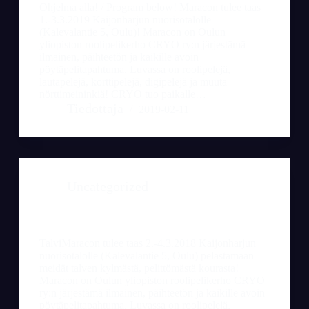
Ohjelma alla! / Program below! Maracon tulee taas
1.-3.3.2019 Kaijonharjun nuorisotalolle
(Kalevalantie 5, Oulu)! Maracon on Oulun
yliopiston roolipelikerho CRYO ry:n järjestämä
ilmainen, päihteetön ja kaikille avoin
pöytäpelitapahtuma. Luvassa on roolipelejä,
lautapelejä, korttipelejä, digipelejä ja muuta
nörttimeininkiä! CRYO tuo paikalle…
Tiedottaja
2019-02-11
Uncategorized
TalviMaracon 2018
TalviMaracon tulee taas 2.-4.3.2018 Kaijonharjun
nuorisotalolle (Kalevalantie 5, Oulu) pelastamaan
meidät talven kylmästä, pelittömästä kourasta!
Maracon on Oulun yliopiston roolipelikerho CRYO
ry:n järjestämä ilmainen, päihteetön ja kaikille avoin
pöytäpelitapahtuma. Luvassa on roolipelejä,