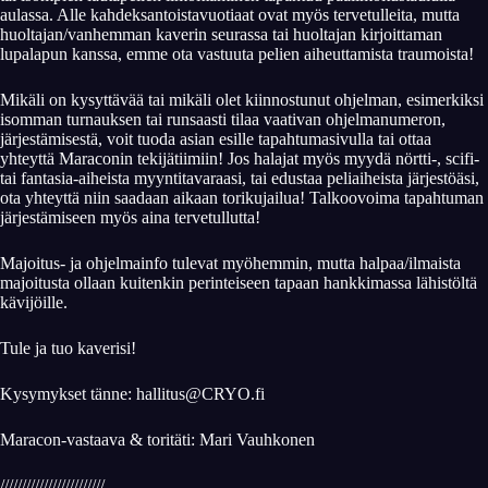
aulassa. Alle kahdeksantoistavuotiaat ovat myös tervetulleita, mutta
huoltajan/vanhemman kaverin seurassa tai huoltajan kirjoittaman
lupalapun ka
nssa, emme ota vastuuta pelien aiheuttamista traumoista!
Mikäli on kysyttävää tai mikäli olet kiinnostunut ohjelman, esimerkiksi
isomman turnauksen tai runsaasti tilaa vaativan ohjelmanumeron,
järjestämisestä, voit tuoda asian esille tapahtumasivulla tai ottaa
yhteyttä Maraconin tekijätiimiin! Jos halajat myös myydä nörtti-, scifi-
tai fantasia-aiheista myyntitavaraasi, tai edustaa peliaiheista järjestöäsi,
ota yhteyttä niin saadaan aikaan torikujailua! Talkoovoima tapahtuman
järjestämiseen myös aina tervetullutta!
Majoitus- ja ohjelmainfo tulevat myöhemmin, mutta halpaa/ilmaista
majoitusta ollaan kuitenkin perinteiseen tapaan hankkimassa lähistöltä
kävijöille.
Tule ja tuo kaverisi!
Kysymykset tänne: hallitus@CRYO.fi
Maracon-vastaava & toritäti: Mari Vauhkonen
////////////////////////