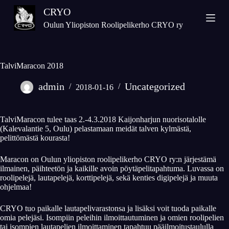
S
CRYO
k
Oulun Yliopiston Roolipelikerho CRYO ry
i
p
t
TalviMaracon 2018
o
c
admin
Uncategorized
2018-01-16
o
n
t
TalviMaracon tulee taas 2.-4.3.2018 Kaijonharjun nuorisotalolle
e
(Kalevalantie 5, Oulu) pelastamaan meidät talven kylmästä,
pelittömästä kourasta!
n
t
Maracon on Oulun yliopiston roolipelikerho CRYO ry:n järjestämä
ilmainen, päihteetön ja kaikille avoin pöytäpelitapahtuma. Luvassa on
roolipelejä, lautapelejä, korttipelejä, sekä kenties digipelejä ja muuta
ohjelmaa!
CRYO tuo paikalle lautapelivarastonsa ja lisäksi voit tuoda paikalle
omia pelejäsi. Isompiin peleihin ilmoittautuminen ja omien roolipelien
tai isompien lautapelien ilmoittaminen tapahtuu pääilmoitustaululla