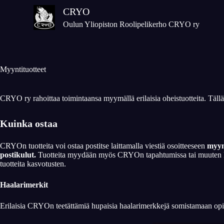
S
CRYO
k
Oulun Yliopiston Roolipelikerho CRYO ry
i
p
t
o
Myyntituotteet
c
o
CRYO ry rahoittaa toimintaansa myymällä erilaisia oheistuotteita. Tällä si
n
t
Kuinka ostaa
e
n
CRYOn tuotteita voi ostaa postitse laittamalla viestiä osoitteeseen
myynt
t
postikulut.
Tuotteita myydään myös CRYOn tapahtumissa tai muuten kasvo
tuotteita kasvotusten.
Haalarimerkit
Erilaisia CRYOn teetättämiä hupaisia haalarimerkkejä somistamaan opisk