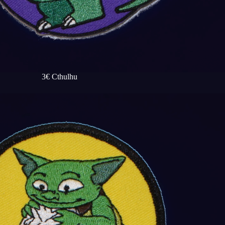
3€ Cthulhu