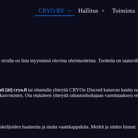
CRYO RY
Hallitus
Toiminta
vulla on lista myynnissä olevista oheistuotteista. Tuotteita on saatavilla
i [ät] cryo.fi
tai ottamalla yhteyttä CRYOn Discord kanavan kautta raha
tusten. Ota etukäteen yhteyttä rahastonhoitajaan varmistaaksesi että o
elijoiden haalareita ja muita vaatekappaleita. Merkit ja niiden hinnat: