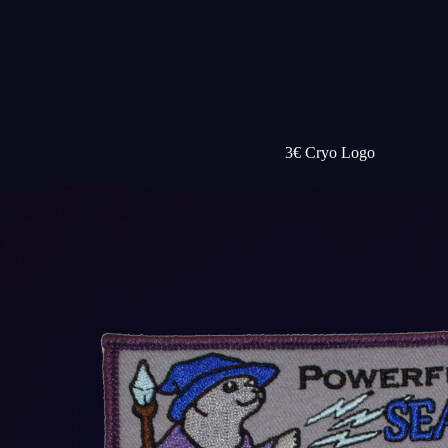
3€ Cryo Logo