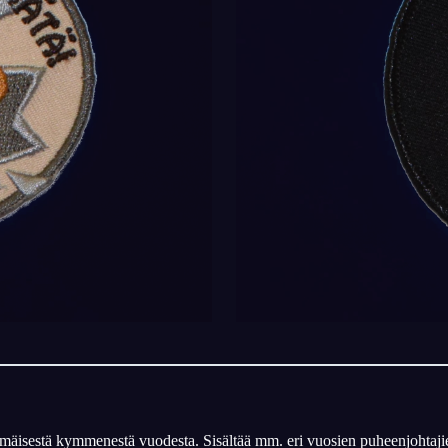
äisestä kymmenestä vuodesta. Sisältää mm. eri vuosien puheenjohtajien