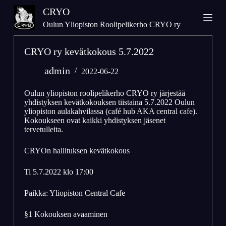
S
CRYO
k
Oulun Yliopiston Roolipelikerho CRYO ry
i
p
CRYO ry kevätkokous 5.7.2022
t
o
admin
2022-06-22
c
o
Oulun yliopiston roolipelikerho CRYO ry järjestää
yhdistyksen kevätkokouksen tiistaina 5.7.2022 Oulun
n
yliopiston aulakahvilassa (café hub AKA central cafe).
t
Kokoukseen ovat kaikki yhdistyksen jäsenet
e
tervetulleita.
n
t
CRYOn hallituksen kevätkokous
Ti 5.7.2022 klo 17:00
Paikka: Yliopiston Central Cafe
§1 Kokouksen avaaminen