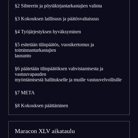
§2 Sihteerin ja pöytäkirjantarkastajien valinta
§3 Kokouksen laillisuus ja päätösvaltaisuus
§4 Työjärjestyksen hyväksyminen
§5 esitetään tilinpäätös, vuosikertomus ja
toiminnantarkastajien
lausunto
§6 päätetään tilinpäätöksen vahvistamisesta ja
vastuuvapauden
myöntämisestä hallitukselle ja muille vastuuvelvollisille
§7 META
§8 Kokouksen päättäminen
Maracon XLV aikataulu