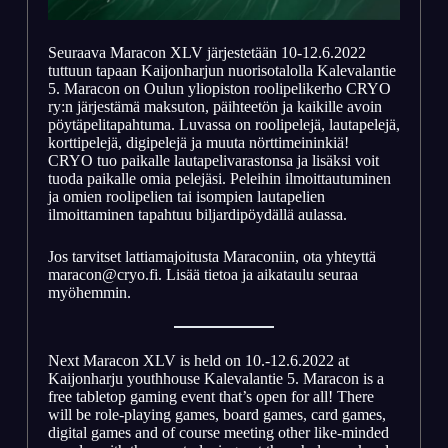
Seuraava Maracon XLV järjestetään 10-12.6.2022
tuttuun tapaan Kaijonharjun nuorisotalolla Kalevalantie
5. Maracon on Oulun yliopiston roolipelikerho CRYO
ry:n järjestämä maksuton, päihteetön ja kaikille avoin
pöytäpelitapahtuma. Luvassa on roolipelejä, lautapelejä,
korttipelejä, digipelejä ja muuta nörttimeininkiä!
CRYO tuo paikalle lautapelivarastonsa ja lisäksi voit
tuoda paikalle omia pelejäsi. Peleihin ilmoittautuminen
ja omien roolipelien tai isompien lautapelien
ilmoittaminen tapahtuu biljardipöydällä aulassa.
Jos tarvitset lattiamajoitusta Maraconiin, ota yhteyttä
maracon@cryo.fi. Lisää tietoa ja aikataulu seuraa
myöhemmin.
Next Maracon XLV is held on 10.-12.6.2022 at
Kaijonharju youthhouse Kalevalantie 5. Maracon is a
free tabletop gaming event that’s open for all! There
will be role-playing games, board games, card games,
digital games and of course meeting other like-minded