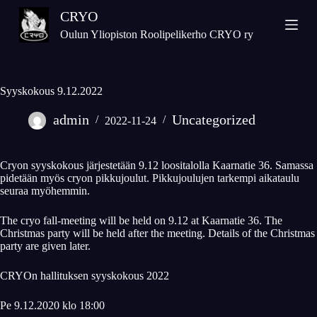
S
CRYO
k
Oulun Yliopiston Roolipelikerho CRYO ry
i
p
t
Syyskokous 9.12.2022
o
c
admin
Uncategorized
2022-11-24
o
n
t
Cryon syyskokous järjestetään 9.12 loositalolla Kaarnatie 36. Samassa
e
pidetään myös cryon pikkujoulut. Pikkujoulujen tarkempi aikataulu
seuraa myöhemmin.
n
t
The cryo fall-meeting will be held on 9.12 at Kaarnatie 36. The
Christmas party will be held after the meeting. Details of the Christmas
party are given later.
CRYOn hallituksen syyskokous 2022
Pe 9.12.2020 klo 18:00