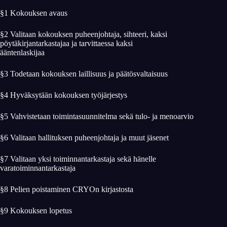
§1 Kokouksen avaus
§2 Valitaan kokouksen puheenjohtaja, sihteeri, kaksi
pöytäkirjantarkastajaa ja tarvittaessa kaksi
ääntenlaskijaa
§3 Todetaan kokouksen laillisuus ja päätösvaltaisuus
§4 Hyväksytään kokouksen työjärjestys
§5 Vahvistetaan toimintasuunnitelma sekä tulo- ja menoarvio
§6 Valitaan hallituksen puheenjohtaja ja muut jäsenet
§7 Valitaan yksi toiminnantarkastaja sekä hänelle
varatoiminnantarkastaja
§8 Pelien poistaminen CRYOn kirjastosta
§9 Kokouksen lopetus