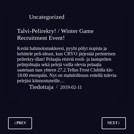
Uncategorized
Talvi-Pelirekry! / Winter Game
Recruitment Event!
Kerää hahmolomakkeesi, pyyhi pölyt nopista ja
kehittele peli-ideasi, kun CRYO järjestää perinteisen
pelirekry-illan! Pelaajia etsiviä rooli- ja lautapelien
pelinjohtajia sekä pelejä vailla olevia pelaajia
saatetaan taas yhteen 27.2.Tellus Frost Clubilla klo
18:00 eteenpäin. Nyt on mahdollisuus esitellä tulevia
pelejäsi kiinnostuneille…
Tiedottaja
2019-02-11
PREV
NEXT