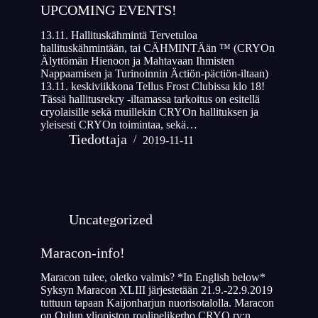
UPCOMING EVENTS!
13.11. Hallituskähmintä Tervetuloa
hallituskähmintään, tai CÄHMINTÄän ™ (CRYOn
Älyttömän Hienoon ja Mahtavaan Ihmisten
Nappaamisen ja Turinoinnin Äctiön-päctiön-iltaan)
13.11. keskiviikkona Tellus Frost Clubissa klo 18!
Tässä hallitusrekry -iltamassa tarkoitus on esitellä
cryolaisille sekä muillekin CRYOn hallituksen ja
yleisesti CRYOn toimintaa, sekä…
Tiedottaja
2019-11-11
Uncategorized
Maracon-info!
Maracon tulee, oletko valmis? *In English below*
Syksyn Maracon XLIII järjestetään 21.9.-22.9.2019
tuttuun tapaan Kaijonharjun nuorisotalolla. Maracon
on Oulun yliopiston roolipelikerho CRYO ry:n