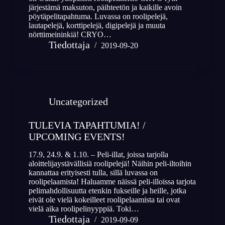
järjestämä maksuton, päihteetön ja kaikille avoin
pöytäpelitapahtuma. Luvassa on roolipelejä,
lautapelejä, korttipelejä, digipelejä ja muuta
nörttimeininkiä! CRYO…
Tiedottaja
2019-09-20
Uncategorized
TULEVIA TAPAHTUMIA! /
UPCOMING EVENTS!
17.9, 24.9. & 1.10. – Peli-illat, joissa tarjolla
aloittelijaystävällisiä roolipelejä! Näihin peli-iltoihin
kannattaa erityisesti tulla, sillä luvassa on
roolipelaamista! Haluamme näissä peli-illoissa tarjota
pelimahdollisuutta etenkin fukseille ja heille, jotka
eivät ole vielä kokeilleet roolipelaamista tai ovat
vielä aika roolipelinyyppiä. Toki…
Tiedottaja
2019-09-09