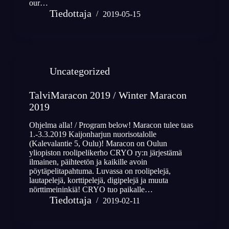
our…
Tiedottaja
2019-05-15
Uncategorized
TalviMaracon 2019 / Winter Maracon
2019
Ohjelma alla! / Program below! Maracon tulee taas
1.-3.3.2019 Kaijonharjun nuorisotalolle
(Kalevalantie 5, Oulu)! Maracon on Oulun
yliopiston roolipelikerho CRYO ry:n järjestämä
ilmainen, päihteetön ja kaikille avoin
pöytäpelitapahtuma. Luvassa on roolipelejä,
lautapelejä, korttipelejä, digipelejä ja muuta
nörttimeininkiä! CRYO tuo paikalle…
Tiedottaja
2019-02-11