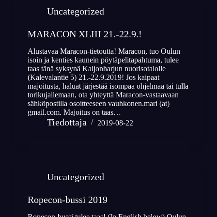
Uncategorized
MARACON XLIII 21.-22.9.!
Alustavaa Maracon-tietoutta! Maracon, tuo Oulun
isoin ja kenties kaunein pöytäpelitapahtuma, tulee
taas tänä syksynä Kaijonharjun nuorisotalolle
(Kalevalantie 5) 21.-22.9.2019! Jos kaipaat
majoitusta, haluat järjestää isompaa ohjelmaa tai tulla
torikujailemaan, ota yhteyttä Maracon-vastaavaan
sähköpostilla osoitteeseen vauhkonen.mari (at)
gmail.com. Majoitus on taas…
Tiedottaja
2019-08-22
Uncategorized
Ropecon-bussi 2019
Ropecon-bussi tulee taas! (In English below) Oulun