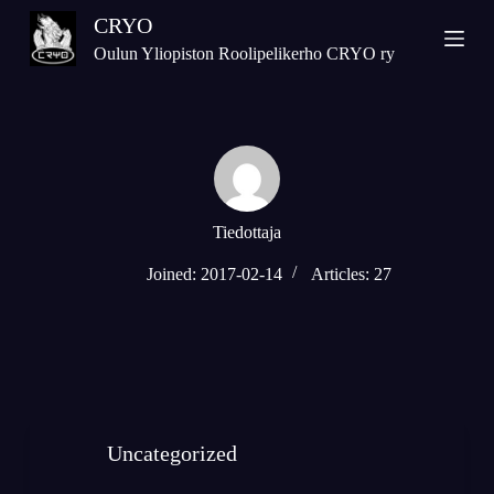
S
CRYO
k
Oulun Yliopiston Roolipelikerho CRYO ry
i
p
t
o
c
o
n
Tiedottaja
t
e
Joined: 2017-02-14
Articles: 27
n
t
Uncategorized