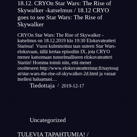
18.12. CRYOn Star Wars: The Rise of
Skywalker -katselmus / 18.12 CRYO
goes to see Star Wars: The Rise of
Skywalker
CRYOn Star Wars: The Rise of Skywalker -
katselmus on 18.12.2019 klo 19:30 Elokuvateatteri
Starissa! Vuosi kulminoituu taas uuteen Star Wars-
elokuvaan, tällä kertaa episodiin IX, jota CRYO
menee katsomaan tunnelmalliseen elokuvateatteri
Stariin! Homma toimii niin, että menet
osoitteseen http://www.elokuvateatteristar.fi/naytosaj
at/star-wars-the-rise-of-skywalker-2d.html ja varaat
itsellesi haluamasi…
Tiedottaja
2019-12-17
Uncategorized
TULEVIA TAPAHTUMIA! /