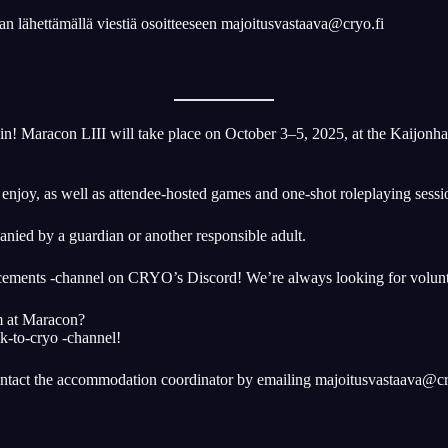
aan lähettämällä viestiä osoitteeseen majoitusvastaava@cryo.fi
n! Maracon LIII will take place on October 3–5, 2025, at the Kaijonha
 enjoy, as well as attendee-hosted games and one-shot roleplaying sessi
nied by a guardian or another responsible adult.
uncements -channel on CRYO’s Discord! We’re always looking for volun
am at Maracon?
lk-to-cryo -channel!
ntact the accommodation coordinator by emailing majoitusvastaava@cr