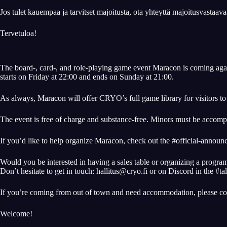
Jos tulet kauempaa ja tarvitset majoitusta, ota yhteyttä majoitusvastaav
Tervetuloa!
The board-, card-, and role-playing game event Maracon is coming agai
starts on Friday at 22:00 and ends on Sunday at 21:00.
As always, Maracon will offer CRYO’s full game library for visitors to
The event is free of charge and substance-free. Minors must be accompa
If you’d like to help organize Maracon, check out the #official-anno
Would you be interested in having a sales table or organizing a progr
Don’t hesitate to get in touch: hallitus@cryo.fi or on Discord in the #ta
If you’re coming from out of town and need accommodation, please co
Welcome!