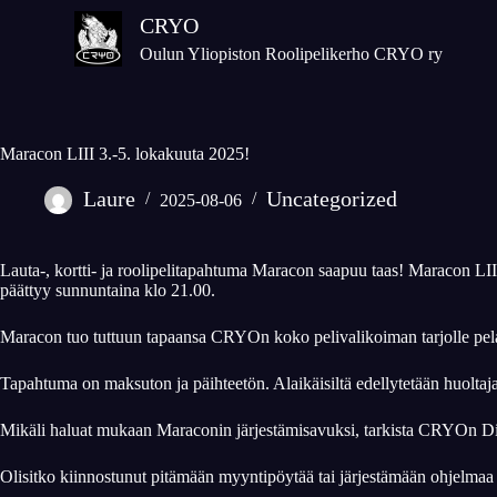
S
CRYO
k
Oulun Yliopiston Roolipelikerho CRYO ry
i
p
t
o
Maracon LIII 3.-5. lokakuuta 2025!
c
Laure
Uncategorized
o
2025-08-06
n
t
Lauta-, kortti- ja roolipelitapahtuma Maracon saapuu taas! Maracon LII
e
päättyy sunnuntaina klo 21.00.
n
t
Maracon tuo tuttuun tapaansa CRYOn koko pelivalikoiman tarjolle pelatt
Tapahtuma on maksuton ja päihteetön. Alaikäisiltä edellytetään huoltaj
Mikäli haluat mukaan Maraconin järjestämisavuksi, tarkista CRYOn Disc
Olisitko kiinnostunut pitämään myyntipöytää tai järjestämään ohjelmaa 