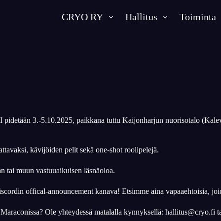
CRYO RY
Hallitus
Toiminta
I pidetään 3.-5.10.2025, paikkana tuttu Kaijonharjun nuorisotalo (Kale
avaksi, kävijöiden pelit sekä one-shot roolipelejä.
an tai muun vastuuaikuisen läsnäoloa.
ordin offical-announcement kanava! Etsimme aina vapaaehtoisia, joiden
Maraconissa? Ole yhteydessä matalalla kynnyksellä: hallitus@cryo.fi tai