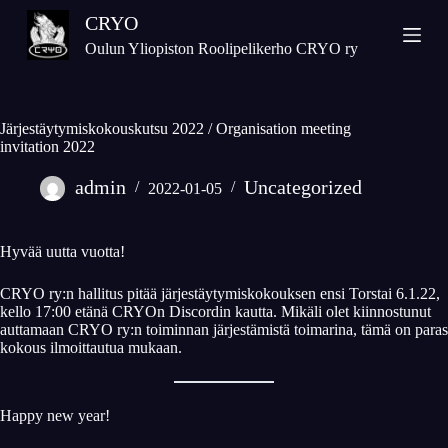
S
CRYO
k
Oulun Yliopiston Roolipelikerho CRYO ry
i
p
t
Järjestäytymiskokouskutsu 2022 / Organisation meeting
o
invitation 2022
c
o
admin
Uncategorized
2022-01-05
n
t
e
Hyvää uutta vuotta!
n
CRYO ry:n hallitus pitää järjestäytymiskokouksen ensi Torstai 6.1.22,
t
kello 17:00 etänä CRYOn Discordin kautta. Mikäli olet kiinnostunut
auttamaan CRYO ry:n toiminnan järjestämistä toimarina, tämä on paras
kokous ilmoittautua mukaan.
Happy new year!