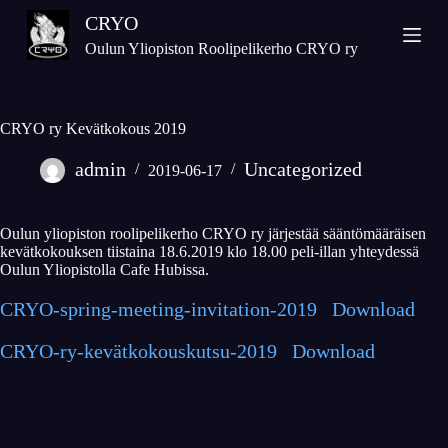
S
CRYO
k
Oulun Yliopiston Roolipelikerho CRYO ry
i
p
t
CRYO ry Kevätkokous 2019
o
c
admin
Uncategorized
2019-06-17
o
n
t
Oulun yliopiston roolipelikerho CRYO ry järjestää sääntömääräisen
e
kevätkokouksen tiistaina 18.6.2019 klo 18.00 peli-illan yhteydessä
Oulun Yliopistolla Cafe Hubissa.
n
t
CRYO-spring-meeting-invitation-2019
Download
CRYO-ry-kevätkokouskutsu-2019
Download