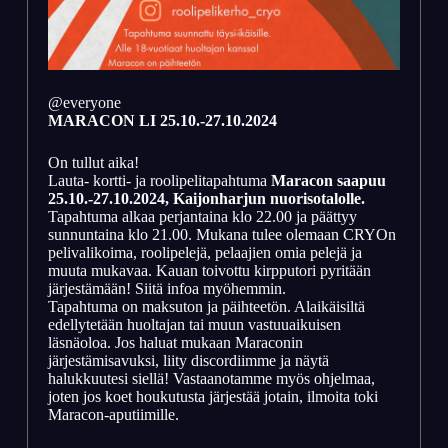
@everyone
MARACON LI 25.10.-27.10.2024
On tullut aika!
Lauta- kortti- ja roolipelitapahtuma
Maracon saapuu
25.10.-27.10.2024, Kaijonharjun nuorisotalolle.
Tapahtuma alkaa perjantaina klo 22.00 ja päättyy
sunnuntaina klo 21.00. Mukana tulee olemaan CRYOn
pelivalikoima, roolipelejä, pelaajien omia pelejä ja
muuta mukavaa. Kauan toivottu kirpputori pyritään
järjestämään! Siitä infoa myöhemmin.
Tapahtuma on maksuton ja päihteetön. Alaikäisiltä
edellytetään huoltajan tai muun vastuuaikuisen
läsnäoloa. Jos haluat mukaan Maraconin
järjestämisavuksi, liity discordiimme ja näytä
halukkuutesi siellä! Vastaanotamme myös ohjelmaa,
joten jos koet houkutusta järjestää jotain, ilmoita toki
Maracon-aputiimille.