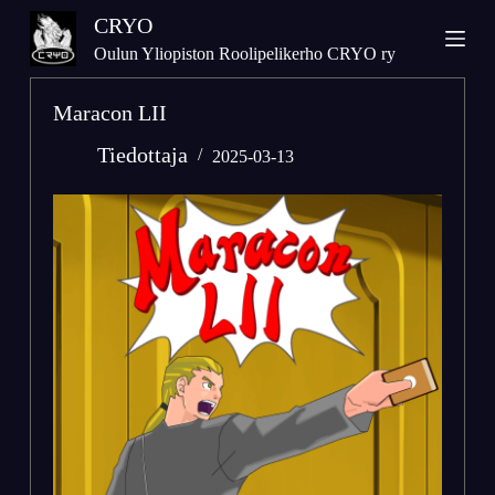
S
CRYO
k
Oulun Yliopiston Roolipelikerho CRYO ry
i
p
Maracon LII
t
o
Tiedottaja
2025-03-13
c
o
n
t
e
n
t