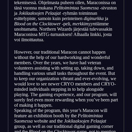
tekemisessä. Ohjelmasta puheen ollen, Maraconissa on
tänä vuonna mukana
Pelitoimintaa Suomessa
-sivuston
ja
Jokilaaksojen Pelaajat
-ryhmän toiminnan
esittelypiste, samoin kuin perinteinen
diginurkka
ja
Blood on the Clocktower
-peli,
merkkimyynti
ämme
unohtamatta. Northern Wizards järjestää tulevassakin
Maraconissa MTG-turnauksen! Alhaalla linkki, josta
voi ilmoittautua.
However, our traditional Maracon cannot happen
without the help of our hardworking and wonderful
members. Over the years, we have had veteran
volunteers assisting with setting up, taking down, and
handling various small tasks throughout the event. But
to keep our organization vibrant and ever-evolving, we
would love to see newer CRYO members and CRYO-
minded individuals stepping in to help alongside
playing. The gaming experience, and our program, will
surely feel even more rewarding when you’ve been part
of making it happen.
Speaking of the program, this year’s Maracon will
feature an exhibition booth by the
Pelitoimintaa
Suomessa
website and the
Jokilaaksojen Pelaajat
group, as well as our traditional digital gaming corner
and the
Blood on the Clocktower
game, not to mention