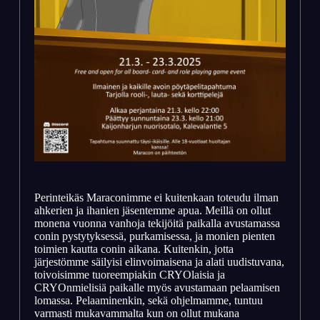
Perinteikäs Maraconimme ei kuitenkaan toteudu ilman
ahkerien ja ihanien jäsentemme apua. Meillä on ollut
monena vuonna vanhoja tekijöitä paikalla avustamassa
conin pystytyksessä, purkamisessa, ja monien pienten
toimien kautta conin aikana. Kuitenkin, jotta
järjestömme säilyisi elinvoimaisena ja alati uudistuvana,
toivoisimme tuoreempiakin CRYOlaisia ja
CRYOnmielisiä paikalle myös avustamaan pelaamisen
lomassa. Pelaaminenkin, sekä ohjelmamme, tuntuu
varmasti mukavammalta kun on ollut mukana