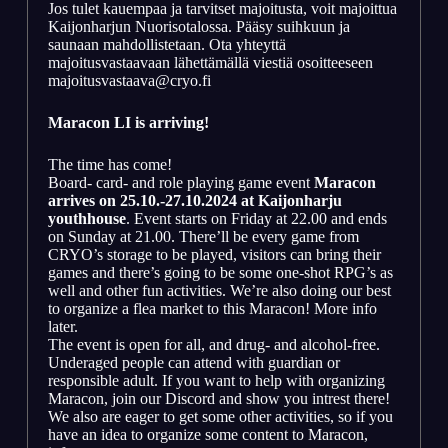
Jos tulet kauempaa ja tarvitset majoitusta, voit majoittua
Kaijonharjun Nuorisotalossa. Pääsy suihkuun ja
saunaan mahdollistetaan. Ota yhteyttä
majoitusvastaavaan lähettämällä viestiä osoitteeseen
majoitusvastaava@cryo.fi
Maracon LI is arriving!
The time has come!
Board- card- and role playing game event
Maracon
arrives on 25.10.-27.10.2024 at Kaijonharju
youthhouse
. Event starts on Friday at 22.00 and ends
on Sunday at 21.00. There’ll be every game from
CRYO’s storage to be played, visitors can bring their
games and there’s going to be some one-shot RPG’s as
well and other fun activities. We’re also doing our best
to organize a flea market to this Maracon! More info
later.
The event is open for all, and drug- and alcohol-free.
Underaged people can attend with guardian or
responsible adult. If you want to help with organizing
Maracon, join our Discord and show you intrest there!
We also are eager to get some other activities, so if you
have an idea to organize some content to Maracon,