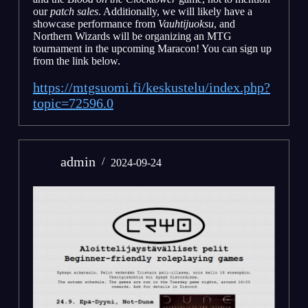
our
patch sales
. Additionally, we will likely have a
showcase performance from
Vauhtijuoksu
, and
Northern Wizards will be organizing an MTG
tournament in the upcoming Maracon! You can sign up
from the link below.
https://mtgsuomi.fi/keskustelu/index.php?
topic=72596.0
admin
2024-09-24