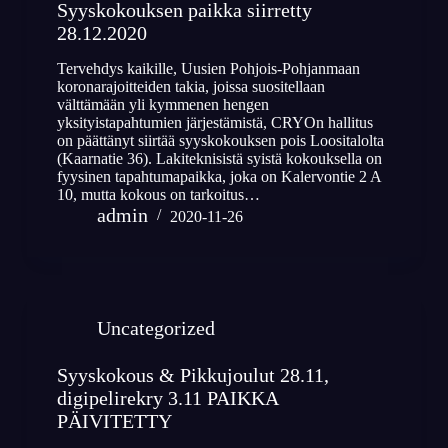
Syyskokouksen paikka siirretty
28.12.2020
Tervehdys kaikille, Uusien Pohjois-Pohjanmaan
koronarajoitteiden takia, joissa suositellaan
välttämään yli kymmenen hengen
yksityistapahtumien järjestämistä, CRYOn hallitus
on päättänyt siirtää syyskokouksen pois Loositalolta
(Kaarnatie 36). Lakiteknisistä syistä kokouksella on
fyysinen tapahtumapaikka, joka on Kalervontie 2 A
10, mutta kokous on tarkoitus…
admin
2020-11-26
Uncategorized
Syyskokous & Pikkujoulut 28.11,
digipelirekry 3.11 PAIKKA
PÄIVITETTY