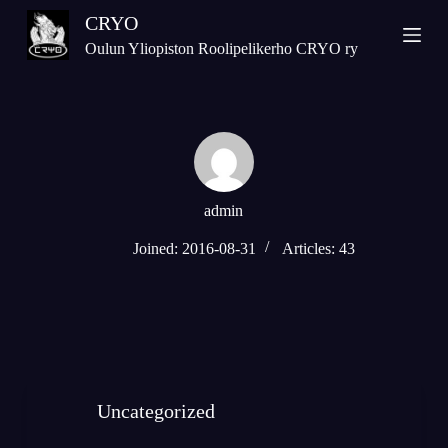
S
CRYO
k
Oulun Yliopiston Roolipelikerho CRYO ry
i
p
t
o
c
o
n
admin
t
e
Joined: 2016-08-31
Articles: 43
n
t
Uncategorized