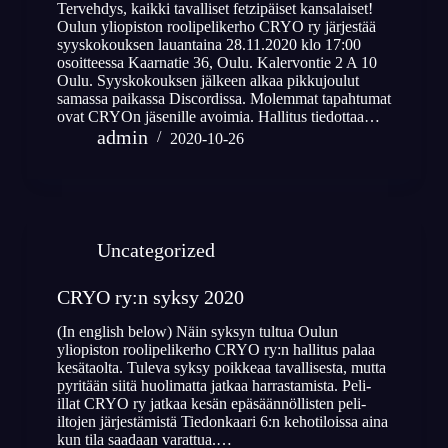
Tervehdys, kaikki tavalliset fetzipäiset kansalaiset!
Oulun yliopiston roolipelikerho CRYO ry järjestää
syyskokouksen lauantaina 28.11.2020 klo 17:00
osoitteessa Kaarnatie 36, Oulu. Kalervontie 2 A 10
Oulu. Syyskokouksen jälkeen alkaa pikkujoulut
samassa paikassa Discordissa. Molemmat tapahtumat
ovat CRYOn jäsenille avoimia. Hallitus tiedottaa…
admin
2020-10-26
Uncategorized
CRYO ry:n syksy 2020
(In english below) Näin syksyn tultua Oulun
yliopiston roolipelikerho CRYO ry:n hallitus palaa
kesätaolta. Tuleva syksy poikkeaa tavallisesta, mutta
pyritään siitä huolimatta jatkaa harrastamista. Peli-
illat CRYO ry jatkaa kesän epäsäännöllisten peli-
iltojen järjestämistä Tiedonkaari 6:n kehotiloissa aina
kun tila saadaan varattua.…