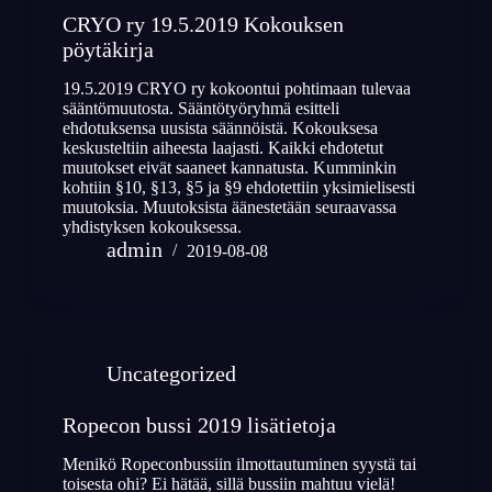
CRYO ry 19.5.2019 Kokouksen
pöytäkirja
19.5.2019 CRYO ry kokoontui pohtimaan tulevaa
sääntömuutosta. Sääntötyöryhmä esitteli
ehdotuksensa uusista säännöistä. Kokouksesa
keskusteltiin aiheesta laajasti. Kaikki ehdotetut
muutokset eivät saaneet kannatusta. Kumminkin
kohtiin §10, §13, §5 ja §9 ehdotettiin yksimielisesti
muutoksia. Muutoksista äänestetään seuraavassa
yhdistyksen kokouksessa.
admin
2019-08-08
Uncategorized
Ropecon bussi 2019 lisätietoja
Menikö Ropeconbussiin ilmottautuminen syystä tai
toisesta ohi? Ei hätää, sillä bussiin mahtuu vielä!