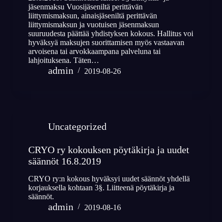
jäsenmaksu Vuosijäseniltä perittävän
liittymismaksun, ainaisjäseniltä perittävän
liittymismaksun ja vuotuisen jäsenmaksun
suuruudesta päättää yhdistyksen kokous. Hallitus voi
hyväksyä maksujen suorittamisen myös vastaavan
arvoisena tai arvokkaampana palveluna tai
lahjoituksena. Täten…
admin
2019-08-26
Uncategorized
CRYO ry kokouksen pöytäkirja ja uudet
säännöt 16.8.2019
CRYO ry:n kokous hyväksyi uudet säännöt yhdellä
korjauksella kohtaan 3§. Liitteenä pöytäkirja ja
säännöt.
admin
2019-08-16